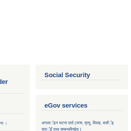
Social Security
der
eGov services
अनलार्इन घटना दर्ता (जन्म, मृत्यु, विवाह, बसाँर्इ
चना ।
सरार्इँ तथा सम्बन्धविच्छेद )