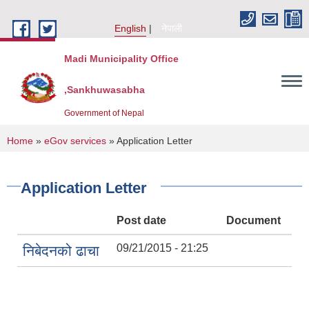
Skip to main content
English
नेपाली
Madi Municipality Office
,Sankhuwasabha
Government of Nepal
You are here
Home
»
eGov services
» Application Letter
Application Letter
Post date
Document
09/21/2015 - 21:25
निबेदनको ढाचा