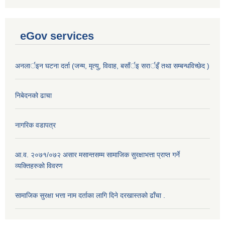
eGov services
अनलार्इन घटना दर्ता (जन्म, मृत्यु, विवाह, बसाँर्इ सरार्इँ तथा सम्बन्धविच्छेद )
निबेदनको ढाचा
नागरिक वडापत्र
आ.व. २०७१/०७२ असार मसान्तसम्म सामाजिक सुरक्षाभत्ता प्राप्त गर्ने
व्यक्तिहरुको विवरण
सामाजिक सुरक्षा भत्ता नाम दर्ताका लागि दिने दरखास्तको ढाँचा .