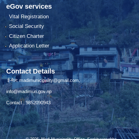
eGov services
Vital Registration
Social Security
Citizen Charter
Application Letter
Contact Details
ई-मेल: madimunicipality@gmail.com,
info@madimun.gov.np
Contact : 9852090943