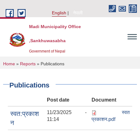
Skip to main content
English
नेपाली
Madi Municipality Office
,Sankhuwasabha
Government of Nepal
You are here
Home
»
Reports
» Publications
Publications
Post date
Document
11/23/2025 -
स्वत
स्वत:प्रकाश
11:14
प्रकाशन.pdf
न