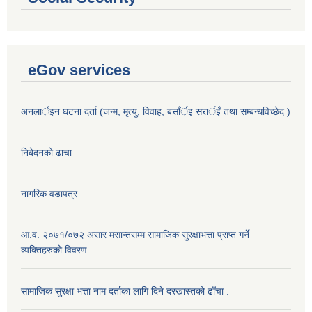
eGov services
अनलार्इन घटना दर्ता (जन्म, मृत्यु, विवाह, बसाँर्इ सरार्इँ तथा सम्बन्धविच्छेद )
निबेदनको ढाचा
नागरिक वडापत्र
आ.व. २०७१/०७२ असार मसान्तसम्म सामाजिक सुरक्षाभत्ता प्राप्त गर्ने
व्यक्तिहरुको विवरण
सामाजिक सुरक्षा भत्ता नाम दर्ताका लागि दिने दरखास्तको ढाँचा .