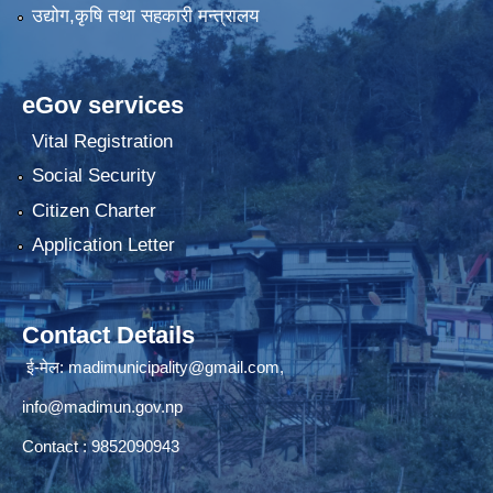
उद्योग,कृषि तथा सहकारी मन्त्रालय
eGov services
Vital Registration
Social Security
Citizen Charter
Application Letter
Contact Details
ई-मेल: madimunicipality@gmail.com,
info@madimun.gov.np
Contact : 9852090943