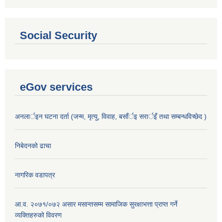
Social Security
eGov services
अनलार्इन घटना दर्ता (जन्म, मृत्यु, विवाह, बसाँर्इ सरार्इँ तथा सम्बन्धविच्छेद )
निबेदनको ढाचा
नागरिक वडापत्र
आ.व. २०७१/०७२ असार मसान्तसम्म सामाजिक सुरक्षाभत्ता प्राप्त गर्ने
व्यक्तिहरुको विवरण