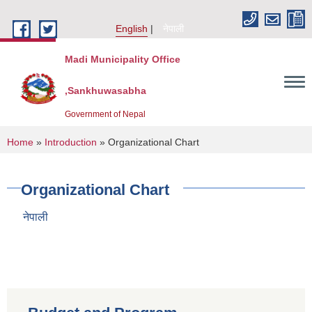
Skip to main content
English
नेपाली
Madi Municipality Office
,Sankhuwasabha
Government of Nepal
You are here
Home
»
Introduction
» Organizational Chart
Organizational Chart
नेपाली