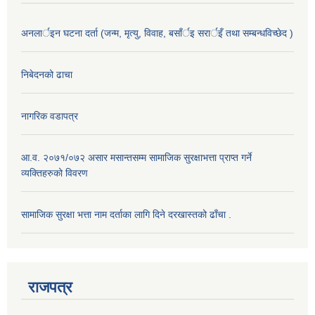
अनलार्इन घटना दर्ता (जन्म, मृत्यु, विवाह, बसाँर्इ सरार्इँ तथा सम्बन्धविच्छेद )
निबेदनको ढाचा
नागरिक वडापत्र
आ.व. २०७१/०७२ असार मसान्तसम्म सामाजिक सुरक्षाभत्ता प्राप्त गर्ने
व्यक्तिहरुको विवरण
सामाजिक सुरक्षा भत्ता नाम दर्ताका लागि दिने दरखास्तको ढाँचा .
राजपत्र